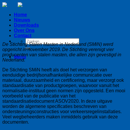
Skip
to
Home
content
Nieuws
Downloads
Over Ons
Contact
De Stichting Stalen Masten in Nederland (SMiN) werd
opgericht in november 2019. De Stichting verenigt vier
producenten van stalen masten, die allen zijn gevestigd in
Menu
Nederland.
De Stichting SMiN heeft als doel het verzorgen van
eenduidige bedrijfsonafhankelijke communicatie over
materiaal, duurzaamheid en certificering, maar verzorgt ook
standaardisatie van productgroepen, waarvoor vanuit het
normalisatie-instituut geen normen zijn opgesteld. Een mooi
voorbeeld van de publicatie van het
standaardisatiedocument ASOV2020. In deze uitgave
worden de algemene specificaties beschreven van
ondersteuningsconstructies voor verkeersregelinstallaties.
Veel wegbeheerders maken inmiddels gebruik van deze
documenten.